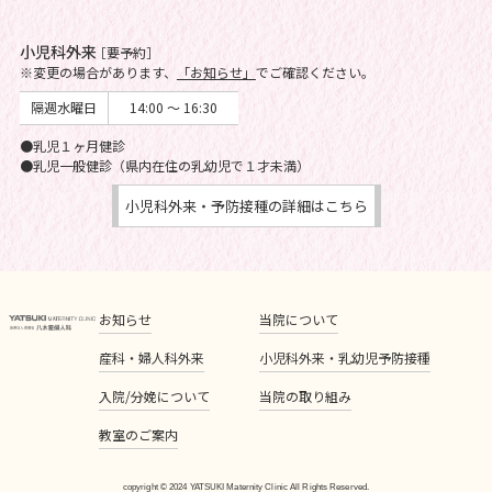
小児科外来
［要予約］
※変更の場合があります、
「お知らせ」
でご確認ください。
隔週水曜日
14:00 ～ 16:30
●乳児１ヶ月健診
●乳児一般健診（県内在住の乳幼児で１才未満）
小児科外来・予防接種の詳細はこちら
お知らせ
当院について
産科・婦人科外来
小児科外来・乳幼児予防接種
入院/分娩について
当院の取り組み
教室のご案内
copyright © 2024 YATSUKI Maternity Clinic All Rights Reserved.