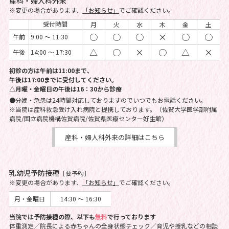
産科・婦人科外来
※変更の場合があります、
「お知らせ」
でご確認ください。
受付時間
月
火
水
木
金
土
○
○
○
×
○
○
午前
9:00 ～ 11:30
△
○
×
○
△
×
午後
14:00 ～ 17:30
初診の方は午前は11:00まで、
午後は17:00までに受付してください。
△月曜・金曜日の午後は16：30から診療
●分娩・急患は24時間対応しておりますのでいつでもお電話ください。
※当院は産科救急受け入れ病院と提携しております。（佐賀大学医学部附属
病院/国立病院機構佐賀病院/佐賀県医療センター好生館）
産科・婦人科外来の詳細はこちら
乳幼児予防接種
［要予約］
※変更の場合があります、
「お知らせ」
でご確認ください。
月・金曜日
14:30 ～ 16:30
当院では予防接種の際、以下も
無料
で行っております
体重測定／院長による赤ちゃんの全身状態チェック／育児や授乳などの相談