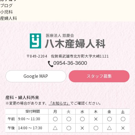
ブログ
小児科
産婦人科
〒849-2204
佐賀県武雄市北方町大字大崎1121
0954-36-3600
Google MAP
スタッフ募集
産科・婦人科外来
※変更の場合があります、
「お知らせ」
でご確認ください。
受付時間
月
火
水
木
金
土
○
○
○
×
○
○
午前
9:00 ～ 11:30
△
○
×
○
△
×
午後
14:00 ～ 17:30