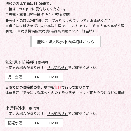
初診の方は午前は11:00まで、
午後は17:00までに受付してください。
△月曜・金曜日の午後は16：30から診療
●分娩・急患は24時間対応しておりますのでいつでもお電話ください。
※当院は産科救急受け入れ病院と提携しております。（佐賀大学医学部附属
病院/国立病院機構佐賀病院/佐賀県医療センター好生館）
産科・婦人科外来の詳細はこちら
乳幼児予防接種
［要予約］
※変更の場合があります、
「お知らせ」
でご確認ください。
月・金曜日
14:30 ～ 16:30
当院では予防接種の際、以下も
無料
で行っております
体重測定／院長による赤ちゃんの全身状態チェック／育児や授乳などの相談
小児科外来
［要予約］
※変更の場合があります、
「お知らせ」
でご確認ください。
隔週水曜日
14:00 ～ 16:30