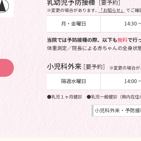
乳幼児予防接種
［要予約］
※変更の場合があります、
「お知らせ」
でご確
月・金曜日
14:30 
当院では予防接種の際、以下も
無料
で行
体重測定／院長による赤ちゃんの全身状
小児科外来
［要予約］
※変更の場合が
隔週水曜日
14:00 
●乳児１ヶ月健診
●乳児一般健診（県内在住
小児科外来・予防接