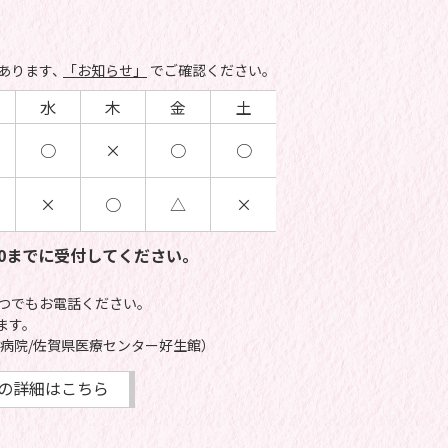
あります、
「お知らせ」
でご確認ください。
水
木
金
土
○
×
○
○
×
○
△
×
:00までに受付してください。
いつでもお電話ください。
ます。
病院/佐賀県医療センター好生館）
の詳細はこちら