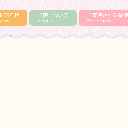
お知らせ
当院について
ご来院される皆様
News
About us
To all visitors
います。
ムベビークラス