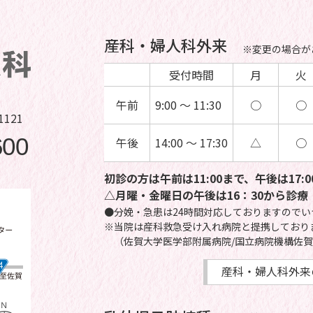
産科・婦人科外来
※変更の場合が
受付時間
月
火
午前
9:00 ～ 11:30
○
○
121
600
午後
14:00 ～ 17:30
△
○
初診の方は午前は11:00まで、
午後は17
△月曜・金曜日の午後は16：30から診療
●分娩・急患は24時間対応しておりますので
※当院は産科救急受け入れ病院と提携しており
（佐賀大学医学部附属病院/国立病院機構佐賀
産科・婦人科外来