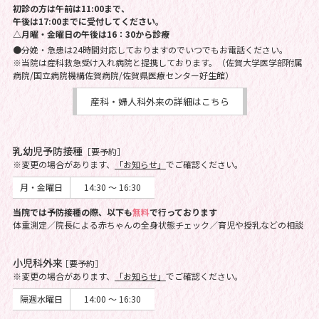
初診の方は午前は11:00まで、
午後は17:00までに受付してください。
△月曜・金曜日の午後は16：30から診療
●分娩・急患は24時間対応しておりますのでいつでもお電話ください。
※当院は産科救急受け入れ病院と提携しております。（佐賀大学医学部附属
病院/国立病院機構佐賀病院/佐賀県医療センター好生館）
産科・婦人科外来の詳細はこちら
乳幼児予防接種
［要予約］
※変更の場合があります、
「お知らせ」
でご確認ください。
月・金曜日
14:30 ～ 16:30
当院では予防接種の際、以下も
無料
で行っております
体重測定／院長による赤ちゃんの全身状態チェック／育児や授乳などの相談
小児科外来
［要予約］
※変更の場合があります、
「お知らせ」
でご確認ください。
隔週水曜日
14:00 ～ 16:30