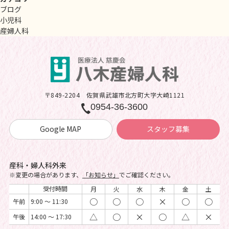
ブログ
小児科
産婦人科
〒849-2204
佐賀県武雄市北方町大字大崎1121
0954-36-3600
Google MAP
スタッフ募集
産科・婦人科外来
※変更の場合があります、
「お知らせ」
でご確認ください。
受付時間
月
火
水
木
金
土
○
○
○
×
○
○
午前
9:00 ～ 11:30
△
○
×
○
△
×
午後
14:00 ～ 17:30