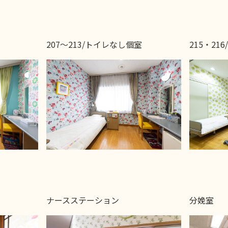
207〜213/トイレなし個室
215・21
ナースステーション
分娩室