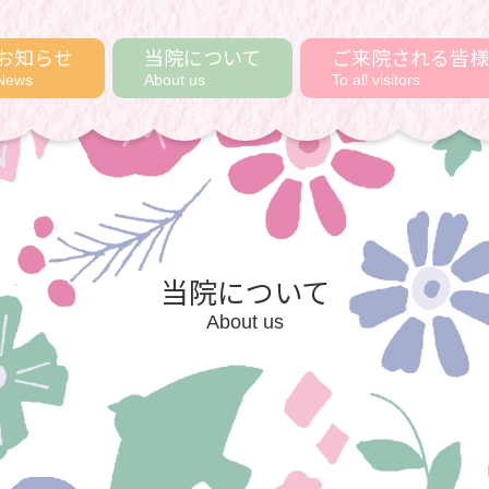
お知らせ
当院について
ご来院される皆様
News
About us
To all visitors
当院について
About us