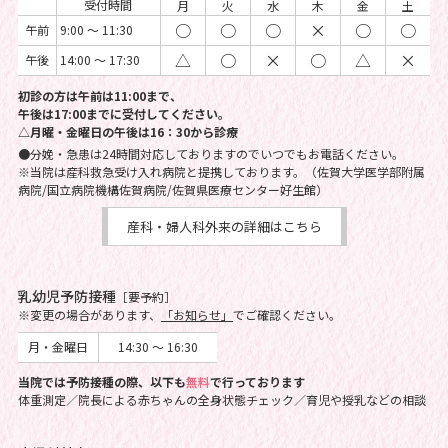
受付時間
月
火
水
木
金
土
○
○
○
×
○
○
午前
9:00 ～ 11:30
△
○
×
○
△
×
午後
14:00 ～ 17:30
初診の方は午前は11:00まで、
午後は17:00までに受付してください。
△月曜・金曜日の午後は16：30から診療
●分娩・急患は24時間対応しておりますのでいつでもお電話ください。
※当院は産科救急受け入れ病院と提携しております。（佐賀大学医学部附属
病院/国立病院機構佐賀病院/佐賀県医療センター好生館）
産科・婦人科外来の詳細はこちら
乳幼児予防接種
［要予約］
※変更の場合があります、
「お知らせ」
でご確認ください。
月・金曜日
14:30 ～ 16:30
当院では予防接種の際、以下も
無料
で行っております
体重測定／院長による赤ちゃんの全身状態チェック／育児や授乳などの相談