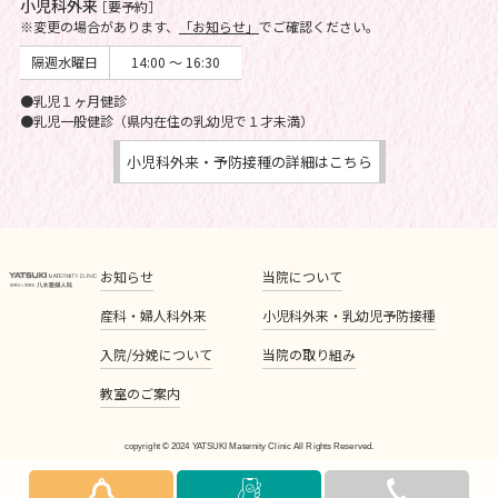
小児科外来
［要予約］
※変更の場合があります、
「お知らせ」
でご確認ください。
隔週水曜日
14:00 ～ 16:30
●乳児１ヶ月健診
●乳児一般健診（県内在住の乳幼児で１才未満）
小児科外来・予防接種の詳細はこちら
お知らせ
当院について
産科・婦人科外来
小児科外来・乳幼児予防接種
入院/分娩について
当院の取り組み
教室のご案内
copyright © 2024 YATSUKI Maternity Clinic All Rights Reserved.