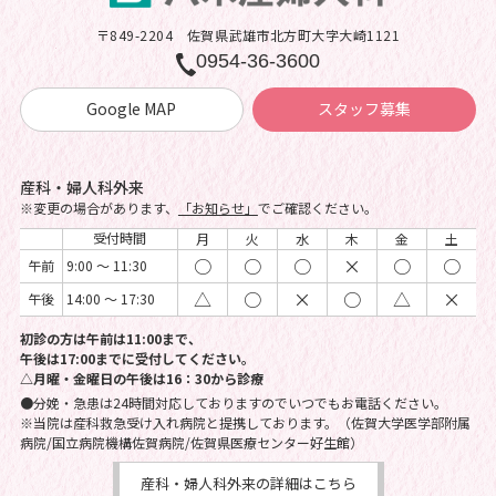
〒849-2204
佐賀県武雄市北方町大字大崎1121
0954-36-3600
Google MAP
スタッフ募集
産科・婦人科外来
※変更の場合があります、
「お知らせ」
でご確認ください。
受付時間
月
火
水
木
金
土
○
○
○
×
○
○
午前
9:00 ～ 11:30
△
○
×
○
△
×
午後
14:00 ～ 17:30
初診の方は午前は11:00まで、
午後は17:00までに受付してください。
△月曜・金曜日の午後は16：30から診療
●分娩・急患は24時間対応しておりますのでいつでもお電話ください。
※当院は産科救急受け入れ病院と提携しております。（佐賀大学医学部附属
病院/国立病院機構佐賀病院/佐賀県医療センター好生館）
産科・婦人科外来の詳細はこちら