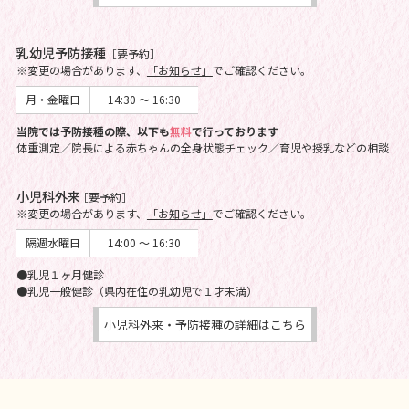
乳幼児予防接種
［要予約］
※変更の場合があります、
「お知らせ」
でご確認ください。
月・金曜日
14:30 ～ 16:30
当院では予防接種の際、以下も
無料
で行っております
体重測定／院長による赤ちゃんの全身状態チェック／育児や授乳などの相談
小児科外来
［要予約］
※変更の場合があります、
「お知らせ」
でご確認ください。
隔週水曜日
14:00 ～ 16:30
●乳児１ヶ月健診
●乳児一般健診（県内在住の乳幼児で１才未満）
小児科外来・予防接種の詳細はこちら