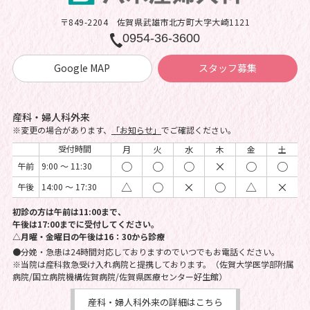
〒849-2204
佐賀県武雄市北方町大字大崎1121
0954-36-3600
Google MAP
スタッフ募集
産科・婦人科外来
※変更の場合があります、
「お知らせ」
でご確認ください。
受付時間
月
火
水
木
金
土
○
○
○
×
○
○
午前
9:00 ～ 11:30
△
○
×
○
△
×
午後
14:00 ～ 17:30
初診の方は午前は11:00まで、
午後は17:00までに受付してください。
△月曜・金曜日の午後は16：30から診療
●分娩・急患は24時間対応しておりますのでいつでもお電話ください。
※当院は産科救急受け入れ病院と提携しております。（佐賀大学医学部附属
病院/国立病院機構佐賀病院/佐賀県医療センター好生館）
産科・婦人科外来の詳細はこちら