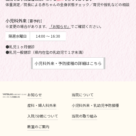
体重測定／院長による赤ちゃんの全身状態チェック／育児や授乳などの相談
小児科外来
［要予約］
※変更の場合があります、
「お知らせ」
でご確認ください。
隔週水曜日
14:00 ～ 16:30
●乳児１ヶ月健診
●乳児一般健診（県内在住の乳幼児で１才未満）
小児科外来・予防接種の詳細はこちら
お知らせ
当院について
産科・婦人科外来
小児科外来・乳幼児予防接種
入院/分娩について
当院の取り組み
教室のご案内