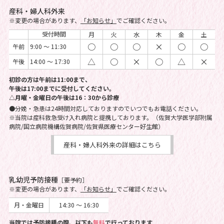
産科・婦人科外来
※変更の場合があります、
「お知らせ」
でご確認ください。
受付時間
月
火
水
木
金
土
○
○
○
×
○
○
午前
9:00 ～ 11:30
△
○
×
○
△
×
午後
14:00 ～ 17:30
初診の方は午前は11:00まで、
午後は17:00までに受付してください。
△月曜・金曜日の午後は16：30から診療
●分娩・急患は24時間対応しておりますのでいつでもお電話ください。
※当院は産科救急受け入れ病院と提携しております。（佐賀大学医学部附属
病院/国立病院機構佐賀病院/佐賀県医療センター好生館）
産科・婦人科外来の詳細はこちら
乳幼児予防接種
［要予約］
※変更の場合があります、
「お知らせ」
でご確認ください。
月・金曜日
14:30 ～ 16:30
当院では予防接種の際、以下も
無料
で行っております