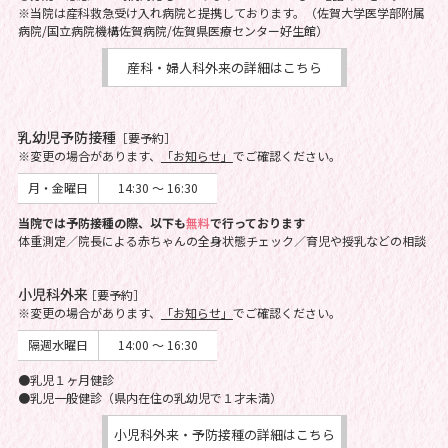
※当院は産科救急受け入れ病院と提携しております。（佐賀大学医学部附属
病院/国立病院機構佐賀病院/佐賀県医療センター好生館）
産科・婦人科外来の詳細はこちら
乳幼児予防接種
［要予約］
※変更の場合があります、
「お知らせ」
でご確認ください。
月・金曜日
14:30 ～ 16:30
当院では予防接種の際、以下も
無料
で行っております
体重測定／院長による赤ちゃんの全身状態チェック／育児や授乳などの相談
小児科外来
［要予約］
※変更の場合があります、
「お知らせ」
でご確認ください。
隔週水曜日
14:00 ～ 16:30
●乳児１ヶ月健診
●乳児一般健診（県内在住の乳幼児で１才未満）
小児科外来・予防接種の詳細はこちら