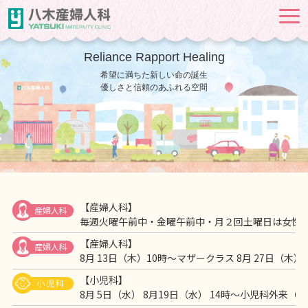
Reliance Rapport Healing
希望に満ちた新しい命の誕生
優しさと信頼のあふれる空間
【産婦人科】
産婦人科
毎週火曜午前中・金曜午前中・月２回土曜日は女性
【産婦人科】
産婦人科
8月 13日（木）10時～マザ
【小児科】
小児科
8月 5日（水） 8月19日（水） 14時～小児科外来