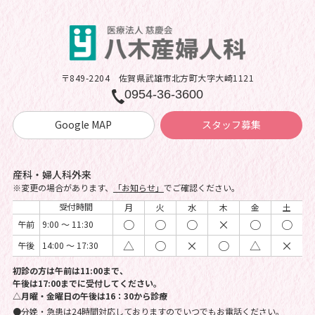
〒849-2204
佐賀県武雄市北方町大字大崎1121
0954-36-3600
Google MAP
スタッフ募集
産科・婦人科外来
※変更の場合があります、
「お知らせ」
でご確認ください。
受付時間
月
火
水
木
金
土
○
○
○
×
○
○
午前
9:00 ～ 11:30
△
○
×
○
△
×
午後
14:00 ～ 17:30
初診の方は午前は11:00まで、
午後は17:00までに受付してください。
△月曜・金曜日の午後は16：30から診療
●分娩・急患は24時間対応しておりますのでいつでもお電話ください。